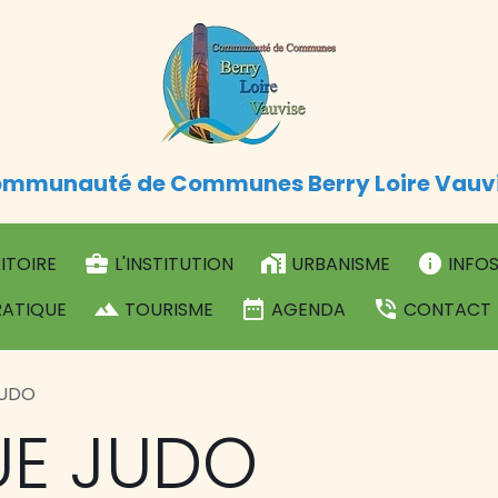
mmunauté de Communes Berry Loire Vauv
ITOIRE
L'INSTITUTION
URBANISME
INFOS
RATIQUE
TOURISME
AGENDA
CONTACT
JUDO
UE JUDO