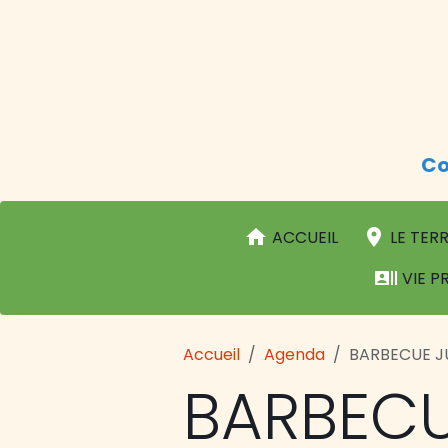
Co
ACCUEIL
LE TERR
VIE P
Accueil
Agenda
BARBECUE 
BARBEC