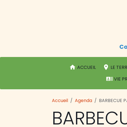
Co
ACCUEIL
LE TERR
VIE P
Accueil
Agenda
BARBECUE P
BARBECU