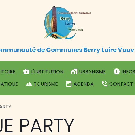
mmunauté de Communes Berry Loire Vauv
ITOIRE
L'INSTITUTION
URBANISME
INFOS
RATIQUE
TOURISME
AGENDA
CONTACT
ARTY
E PARTY