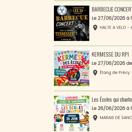
BARBECUE CONCER
Le 27/06/2026
à 
HALTE A VELO -
KERMESSE DU RPI
Le 27/06/2026
de
Étang de Précy 
Les Écoles qui chante
Le 26/06/2026
à 
MARAIS DE SAN