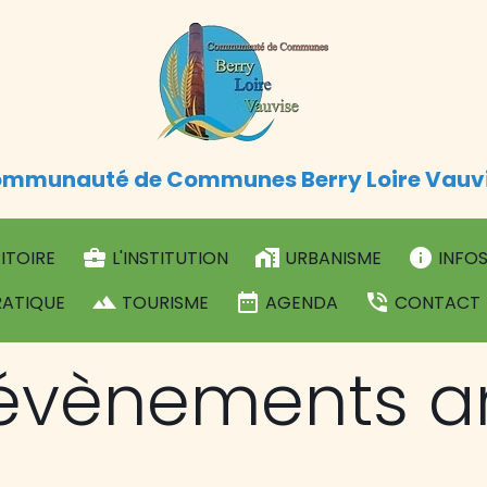
mmunauté de Communes Berry Loire Vauv
ITOIRE
L'INSTITUTION
URBANISME
INFOS
RATIQUE
TOURISME
AGENDA
CONTACT
 évènements a