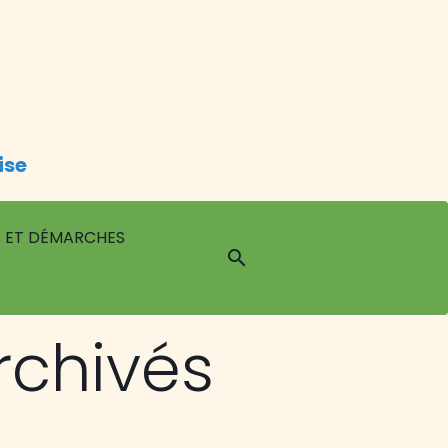
ise
 ET DÉMARCHES
rchivés